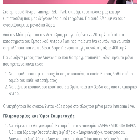
Στο Εμπορικό Κέντρο flamingo Retail Park, εκτιμάμε τους πελάτες μας και την
εμπιστοσύνη που μας δείχνουν όλα αυτά τα χρόνια. Για αυτό θέλουμε να τους
ανταμείψουμε με μοναδικά δώρα!
Από τον Μάιο μέχρι και τον Δεκέμβριο, με αγορές άνω των 20 ευρώ από όλα τα
καταστήματα του Εμπορικού Κέντρου Flamingo, παίρνετε ένα κουπόνι για να μπείτε
στην κλήρωση και να κερδίσετε δώρα ή δωροεπιταγές συνολικής αξίας 400 ευρώ.
Για να λάβετε μέρος στον Διαγωνισμό που θα πραγματοποιείται κάθε μήνα, το μόνο
που πρέπει να κάνετε είναι:
Να συμπληρώσετε με τα στοιχεία σας το κουπόνι, το οποίο θα σας δοθεί από το
ταμείο του κάθε καταστήματος.
Να ρίξετε το κουπόνι στο κουτί που θα βρείτε κατά την έξοδό σας από το εμπορικό
κέντρο.
Ο νικητής/τρια θα ανακοινώνεται κάθε φορά στο τέλος του μήνα μέσω Instagram Live.
Πληροφορίες και Όροι Συμμετοχής
Αντικείμενο του Διαγωνισμού. Η εταιρεία με την επωνυμία «ΑΛΦΑ ΕΜΠΟΡΙΚΑ ΠΑΡΚΑ
Α.Ε.» και έδρα την Θεσσαλονίκη (εφ’ εξής ο «Διοργανωτής»), προκηρύσσει
διαγωνισμό (εφ’ εξής ο «Διαγωνισμός») με τίτλο “Όσο πιο συχνά ψωνίζεις, τόσο