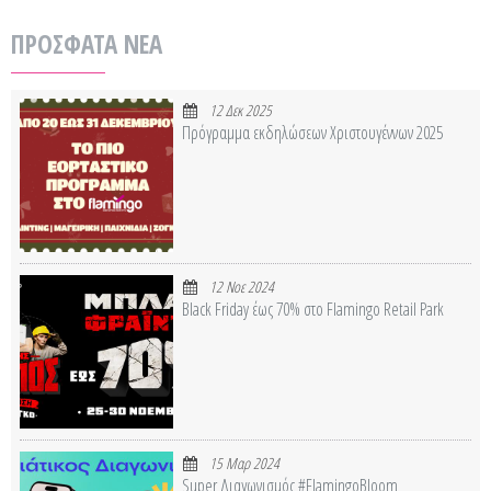
ΠΡΟΣΦΑΤΑ ΝΕΑ
12 Δεκ 2025
Πρόγραμμα εκδηλώσεων Χριστουγέννων 2025
12 Νοε 2024
Black Friday έως 70% στο Flamingo Retail Park
15 Μαρ 2024
Super Διαγωνισμός #FlamingoBloom