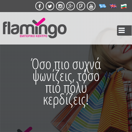
Παράκαμψη
προς το
κυρίως
περιεχόμενο
Όσο πιο συχνά
ψωνίζεις, τόσο
πιο πολύ
κερδίζεις!