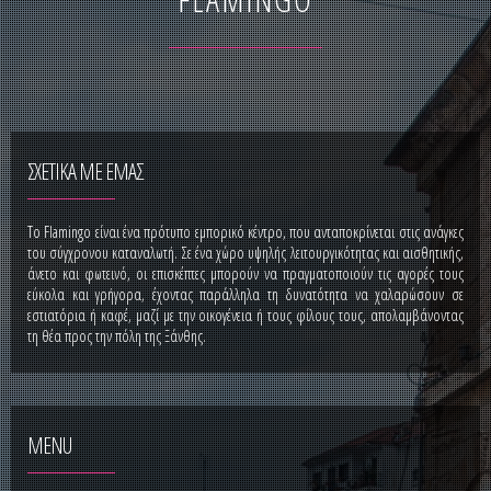
ΣΧΕΤΙΚΑ ΜΕ ΕΜΑΣ
Το Flamingo είναι ένα πρότυπο εμπορικό κέντρο, που ανταποκρίνεται στις ανάγκες
του σύγχρονου καταναλωτή. Σε ένα χώρο υψηλής λειτουργικότητας και αισθητικής,
άνετο και φωτεινό, οι επισκέπτες μπορούν να πραγματοποιούν τις αγορές τους
εύκολα και γρήγορα, έχοντας παράλληλα τη δυνατότητα να χαλαρώσουν σε
εστιατόρια ή καφέ, μαζί με την οικογένεια ή τους φίλους τους, απολαμβάνοντας
τη θέα προς την πόλη της Ξάνθης.
MENU