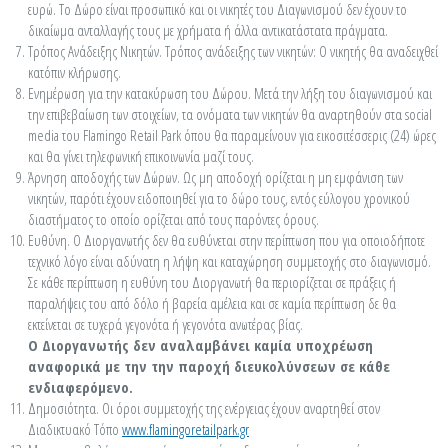
ευρώ. Το Δώρο είναι προσωπικό και οι νικητές του Διαγωνισμού δεν έχουν το
δικαίωμα ανταλλαγής τους με χρήματα ή άλλα αντικατάστατα πράγματα.
Τρόπος Ανάδειξης Νικητών. Τρόπος ανάδειξης των νικητών: Ο νικητής θα αναδειχθεί
κατόπιν κλήρωσης.
Ενημέρωση για την κατακύρωση του Δώρου. Μετά την λήξη του διαγωνισμού και
την επιβεβαίωση των στοιχείων, τα ονόματα των νικητών θα αναρτηθούν στα social
media του Flamingo Retail Park όπου θα παραμείνουν για εικοσιτέσσερις (24) ώρες
και θα γίνει τηλεφωνική επικοινωνία μαζί τους.
Άρνηση αποδοχής των Δώρων. Ως μη αποδοχή ορίζεται η μη εμφάνιση των
νικητών, παρότι έχουν ειδοποιηθεί για το δώρο τους, εντός εύλογου χρονικού
διαστήματος το οποίο ορίζεται από τους παρόντες όρους.
Ευθύνη. Ο Διοργανωτής δεν θα ευθύνεται στην περίπτωση που για οποιοδήποτε
τεχνικό λόγο είναι αδύνατη η λήψη και καταχώρηση συμμετοχής στο διαγωνισμό.
Σε κάθε περίπτωση η ευθύνη του Διοργανωτή θα περιορίζεται σε πράξεις ή
παραλήψεις του από δόλο ή βαρεία αμέλεια και σε καμία περίπτωση δε θα
εκτείνεται σε τυχερά γεγονότα ή γεγονότα ανωτέρας βίας.
Ο Διοργανωτής δεν αναλαμβάνει καμία υποχρέωση
αναφορικά με την την παροχή διευκολύνσεων σε κάθε
ενδιαφερόμενο.
Δημοσιότητα. Οι όροι συμμετοχής της ενέργειας έχουν αναρτηθεί στον
Διαδικτυακό Τόπο
www.flamingoretailpark.gr