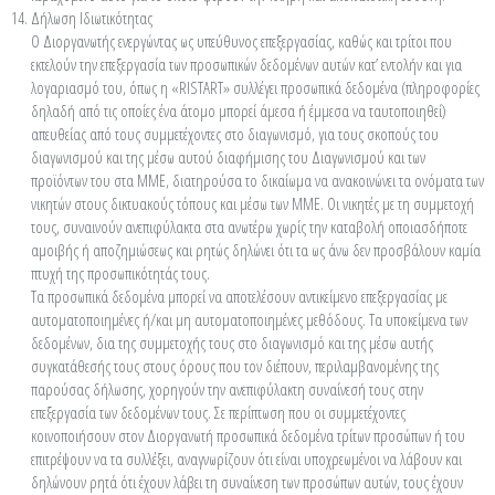
Δήλωση Ιδιωτικότητας
Ο Διοργανωτής ενεργώντας ως υπεύθυνος επεξεργασίας, καθώς και τρίτοι που
εκτελούν την επεξεργασία των προσωπικών δεδομένων αυτών κατ’ εντολήν και για
λογαριασμό του, όπως η «RISTART» συλλέγει προσωπικά δεδομένα (πληροφορίες
δηλαδή από τις οποίες ένα άτομο μπορεί άμεσα ή έμμεσα να ταυτοποιηθεί)
απευθείας από τους συμμετέχοντες στο διαγωνισμό, για τους σκοπούς του
διαγωνισμού και της μέσω αυτού διαφήμισης του Διαγωνισμού και των
προϊόντων του στα ΜΜΕ, διατηρούσα το δικαίωμα να ανακοινώνει τα ονόματα των
νικητών στους δικτυακούς τόπους και μέσω των ΜΜΕ. Οι νικητές με τη συμμετοχή
τους, συναινούν ανεπιφύλακτα στα ανωτέρω χωρίς την καταβολή οποιασδήποτε
αμοιβής ή αποζημιώσεως και ρητώς δηλώνει ότι τα ως άνω δεν προσβάλουν καμία
πτυχή της προσωπικότητάς τους.
Τα προσωπικά δεδομένα μπορεί να αποτελέσουν αντικείμενο επεξεργασίας με
αυτοματοποιημένες ή/και μη αυτοματοποιημένες μεθόδους. Τα υποκείμενα των
δεδομένων, δια της συμμετοχής τους στο διαγωνισμό και της μέσω αυτής
συγκατάθεσής τους στους όρους που τον διέπουν, περιλαμβανομένης της
παρούσας δήλωσης, χορηγούν την ανεπιφύλακτη συναίνεσή τους στην
επεξεργασία των δεδομένων τους. Σε περίπτωση που οι συμμετέχοντες
κοινοποιήσουν στον Διοργανωτή προσωπικά δεδομένα τρίτων προσώπων ή του
επιτρέψουν να τα συλλέξει, αναγνωρίζουν ότι είναι υποχρεωμένοι να λάβουν και
δηλώνουν ρητά ότι έχουν λάβει τη συναίνεση των προσώπων αυτών, τους έχουν