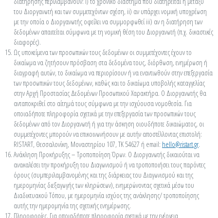
διατήρησης περιλαμβάνουν: i) το χρονικό διάστημα που διατηρείται η μεταξύ
του Διοργανωτή και των συμμετεχόντων σχέση, ii) αν υπάρχει νομική υποχρέωση
με την οποία ο Διοργανωτής οφείλει να συμμορφωθεί iii) αν η διατήρηση των
δεδομένων απαιτείται σύμφωνα με τη νομική θέση του Διοργανωτή (π.χ. δικαστικές
διαφορές).
Ως υποκείμενα των προσωπικών τους δεδομένων οι συμμετέχοντες έχουν το
δικαίωμα να ζητήσουν πρόσβαση στα δεδομένα τους, διόρθωση, ενημέρωση ή
διαγραφή αυτών, το δικαίωμα να περιορίσουν ή να εναντιωθούν στην επεξεργασία
των προσωπικών τους δεδομένων, καθώς και το δικαίωμα υποβολής καταγγελίας
στην Αρχή Προστασίας Δεδομένων Προσωπικού Χαρακτήρα. Ο Διοργανωτής θα
ανταποκριθεί στο αίτημά τους σύμφωνα με την ισχύουσα νομοθεσία. Για
οποιαδήποτε πληροφορία σχετικά με την επεξεργασία των προσωπικών τους
δεδομένων από τον Διοργανωτή ή για την άσκηση οιουδήποτε δικαιώματος, οι
συμμετέχοντες μπορούν να επικοινωνήσουν με αυτήν αποστέλλοντας επιστολή:
RISTART, Θεσσαλονίκη, Μοναστηρίου 107, ΤΚ 54627 ή email:
hello@ristart.gr
.
Ανάκληση Προκήρυξης – Τροποποίηση Όρων. Ο Διοργανωτής δικαιούται να
ανακαλέσει την προκήρυξη του Διαγωνισμού ή να τροποποιήσει τους παρόντες
όρους (συμπεριλαμβανομένης και της διάρκειας του Διαγωνισμού και της
ημερομηνίας διεξαγωγής των κληρώσεων), ενημερώνοντας σχετικά μέσω του
Διαδικτυακού Τόπου, με ημερομηνία ισχύος της ανάκλησης/ τροποποίησης
αυτής την ημερομηνία της σχετικής ενημέρωσης.
Πληροφορίες. Για οποιαδήποτε πληροφορία σχετικά με την ενέργεια