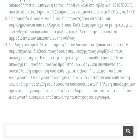
οποιοσδήποτε συμμετέχων ή τρίτος μπορεί να καλεί στο τηλέφωνο: 2310 530650,
από Δευτέρα έως Παρασκευή (εξαιρουμένων αργιών) και από τις 9:00 έως τις 17:00.
Εφαρμοστέο Δίκαιο – Δωσιδικία. Οι παρόντες όροι διέπονται και
συμπληρώνονται από το ελληνικό δίκαιο. Κάθε διαφορά σχετικά με την ενέργεια,
που ενδέχεται να προκύψει στο μέλλον, υποβάλλεται στην αποκλειστική
αρμοδιότητα των Δικαστηρίων της Αθήνας.
Αποδοχή των όρων. Με τη συμμετοχή στον Διαγωνισμό εξυπακούεται ότι κάθε
συμμετέχων έχει διαβάσει τους όρους συμμετοχής, τους γνωρίζει και τους
αποδέχεται πλήρως. Η συμμετοχή στην ενέργεια προϋποθέτει ανεπιφύλακτη
αποδοχή του συνόλου των εδώ προβλεπόμενων όρων και συνεπάγεται την
συνακόλουθη παραίτηση από κάθε σχετική αξίωση ή απαίτηση κατά του
Διοργανωτή. Ο Διοργανωτής διατηρεί το δικαίωμα να ζητήσει από κάθε νικητή
πριν από την παραλαβή του δώρου να υπογράψει σχετική δήλωση αποδοχής των
όρων του διαγωνισμού και αποδοχής του δώρου, προσκομίζοντας τα από τον
Διοργανωτή αιτούμενα αποδεικτικά της ταυτότητάς του έγγραφα.
Φόρμα αναζήτησης
Αναζήτηση