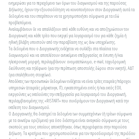
ενημερώσει για το περιεχόμενο των όρων του διαγωνισμού και της παρούσας
Δήλωσης, έχουν την εξουσιοδότηση να κοινοποιήσουν στον Διοργανωτή αυτά τα
δεδομένα και του επιτρέπουν να τα χρησιμοποιήσει σύμφωνα με τα εδώ
προβλεπόμενα.
Αναλαμβάνουν δε να απαλλάξουν από κάθε ευθύνη και να αποζημιώσουν τον
Διοργανωτή και κάθε τρίτο που ενεργεί για λογαριασμό του για κάθε ζημία ή
ηθική βλάβη υποστούν από την παραβίαση της ως άνω υποχρέωσης.
Τα δεδομένα που ο Διοργανωτής ενδέχεται να συλλέξει στα πλαίσια του
διαγωνισμού και να αποτελέσουν αντικείμενο επεξεργασίας σε έντυπη ή/και
ηλεκτρονική μορφή, περιλαμβάνουν: ονοματεπώνυμο, e-mail, ταχυδρομική
διεύθυνση και τηλέφωνο (για την περίπτωση αποστολής δώρου στον νικητή), ΑΔΤ
(για επαλήθευση στοιχείων).
Αποδέκτες των προσωπικών δεδομένων ενδέχεται να είναι τρίτες εταιρείες/πάροχοι
υπηρεσιών (εταιρείες μάρκετινγκ, ΙΤ), εγκατεστημένοι εντός ή/και εκτός ΕΟΧ,
ενεργούντες ως εκτελούντες την επεξεργασία για λογαριασμό του Διοργανωτή,
περιλαμβανομένης της «RISTART» που συνδράμουν τον Διοργανωτή κατά την
εκτέλεση του Διαγωνισμού.
Ο Διοργανωτής θα διατηρεί τα δεδομένα των συμμετεχόντων (ή τρίτων σύμφωνα
με τα ανωτέρω οριζόμενα) για όσο διάστημα είναι αναγκαίο σύμφωνα με τους
σκοπούς για τους οποίους αποκτήθηκαν, όπως περιγράφεται στην παρούσα
Δήλωση. Τα κριτήρια που χρησιμοποιούνται για τον προσδιορισμό της περιόδου