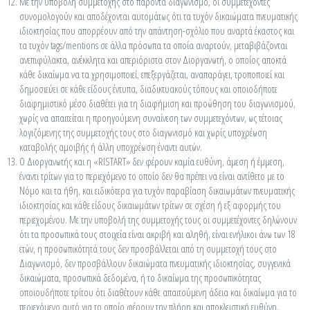
Με την υποβολή συμμετοχής στο παρόντα διαγωνισμό, οι συμμετέχοντες
συνομολογούν και αποδέχονται αυτομάτως ότι τα τυχόν δικαιώματα πνευματικής
ιδιοκτησίας που απορρέουν από την απάντηση-σχόλιο που αναρτά έκαστος και
τα τυχόν tags/mentions σε άλλα πρόσωπα τα οποία αναρτούν, μεταβιβάζονται
ανεπιφύλακτα, ανέκκλητα και απεριόριστα στον Διοργανωτή, ο οποίος αποκτά
κάθε δικαίωμα να τα χρησιμοποιεί, επεξεργάζεται, αναπαράγει, τροποποιεί και
δημοσιεύει σε κάθε είδους έντυπα, διαδικτυακούς τόπους και οποιοδήποτε
διαφημιστικό μέσο διαθέτει για τη διαφήμιση και προώθηση του διαγωνισμού,
χωρίς να απαιτείται η προηγούμενη συναίνεση των συμμετεχόντων, ως τέτοιας
λογιζόμενης της συμμετοχής τους στο διαγωνισμό και χωρίς υποχρέωση
καταβολής αμοιβής ή άλλη υποχρέωση έναντι αυτών.
Ο Διοργανωτής και η «RISTART» δεν φέρουν καμία ευθύνη, άμεση ή έµµεση,
έναντι τρίτων για το περιεχόμενο το οποίο δεν θα πρέπει να είναι αντίθετο με το
Νόμο και τα ήθη, και ειδικότερα για τυχόν παραβίαση δικαιωμάτων πνευματικής
ιδιοκτησίας και κάθε είδους δικαιωμάτων τρίτων σε σχέση ή εξ αφορμής του
περιεχομένου. Με την υποβολή της συμμετοχής τους οι συμμετέχοντες δηλώνουν
ότι τα προσωπικά τους στοιχεία είναι ακριβή και αληθή, είναι ενήλικοι άνω των 18
ετών, η προσωπικότητά τους δεν προσβάλλεται από τη συμμετοχή τους στο
Διαγωνισμό, δεν προσβάλλουν δικαιώματα πνευματικής ιδιοκτησίας, συγγενικά
δικαιώματα, προσωπικά δεδομένα, ή το δικαίωμα της προσωπικότητας
οποιουδήποτε τρίτου ότι διαθέτουν κάθε απαιτούμενη άδεια και δικαίωμα για το
περιεχόμενο αυτό για το οποίο φέρουν την πλήρη και αποκλειστική ευθύνη.