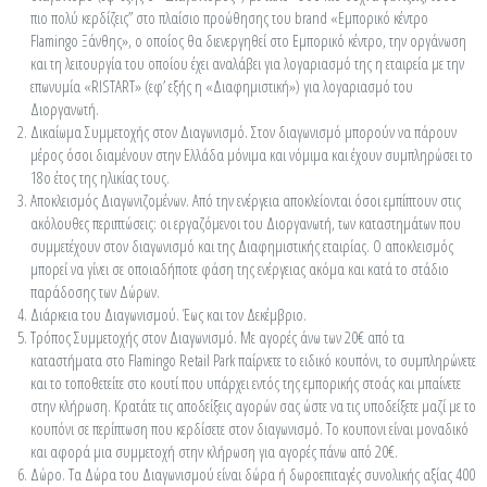
πιο πολύ κερδίζεις” στο πλαίσιο προώθησης του brand «Εμπορικό κέντρο
Flamingo Ξάνθης», ο οποίος θα διενεργηθεί στο Εμπορικό κέντρο, την οργάνωση
και τη λειτουργία του οποίου έχει αναλάβει για λογαριασμό της η εταιρεία με την
επωνυμία «RISTART» (εφ’ εξής η «Διαφημιστική») για λογαριασμό του
Διοργανωτή.
Δικαίωμα Συμμετοχής στον Διαγωνισμό. Στον διαγωνισμό μπορούν να πάρουν
μέρος όσοι διαμένουν στην Ελλάδα μόνιμα και νόμιμα και έχουν συμπληρώσει το
18ο έτος της ηλικίας τους.
Αποκλεισμός Διαγωνιζομένων. Από την ενέργεια αποκλείονται όσοι εμπίπτουν στις
ακόλουθες περιπτώσεις: οι εργαζόμενοι του Διοργανωτή, των καταστημάτων που
συμμετέχουν στον διαγωνισμό και της Διαφημιστικής εταιρίας. Ο αποκλεισμός
μπορεί να γίνει σε οποιαδήποτε φάση της ενέργειας ακόμα και κατά το στάδιο
παράδοσης των Δώρων.
Διάρκεια του Διαγωνισμού. Έως και τον Δεκέμβριο.
Τρόπος Συμμετοχής στον Διαγωνισμό. Με αγορές άνω των 20€ από τα
καταστήματα στο Flamingo Retail Park παίρνετε το ειδικό κουπόνι, το συμπληρώνετε
και το τοποθετείτε στο κουτί που υπάρχει εντός της εμπορικής στοάς και μπαίνετε
στην κλήρωση. Κρατάτε τις αποδείξεις αγορών σας ώστε να τις υποδείξετε μαζί με το
κουπόνι σε περίπτωση που κερδίσετε στον διαγωνισμό. Το κουπονι είναι μοναδικό
και αφορά μια συμμετοχή στην κλήρωση για αγορές πάνω από 20€.
Δώρο. Τα Δώρα του Διαγωνισμού είναι δώρα ή δωροεπιταγές συνολικής αξίας 400